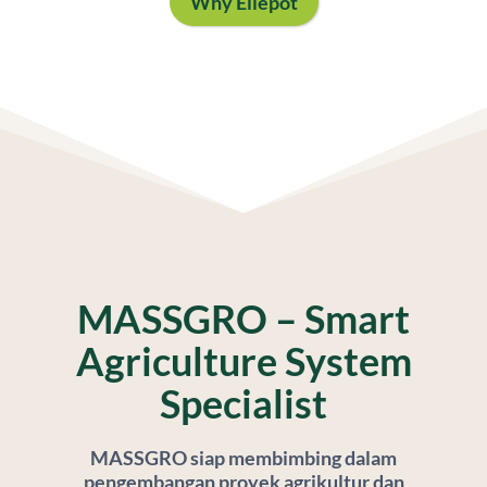
Why Ellepot
MASSGRO – Smart
Agriculture System
Specialist
MASSGRO siap membimbing dalam
pengembangan proyek agrikultur dan