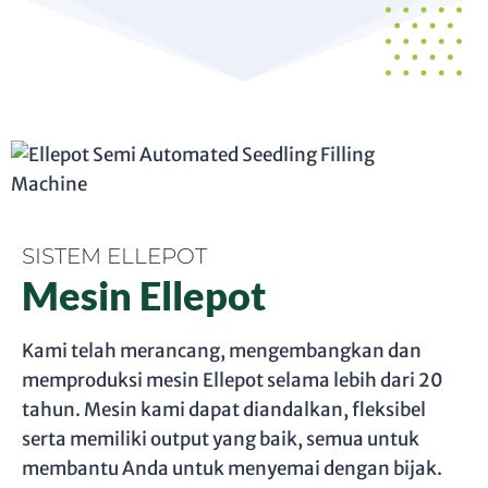
SISTEM ELLEPOT
Mesin Ellepot
Kami telah merancang, mengembangkan dan
memproduksi mesin Ellepot selama lebih dari 20
tahun. Mesin kami dapat diandalkan, fleksibel
serta memiliki output yang baik, semua untuk
membantu Anda untuk menyemai dengan bijak.